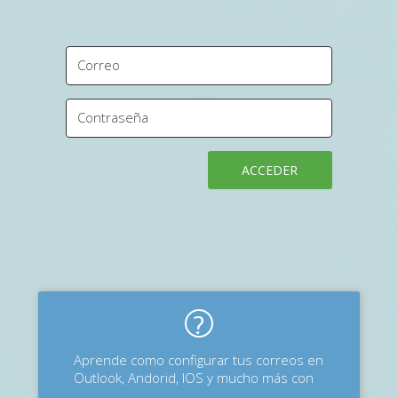
?
Aprende como configurar tus correos en
Outlook, Andorid, IOS y mucho más con