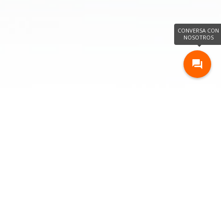
CONVERSA CON
NOSOTROS

Lo hacemos por ti